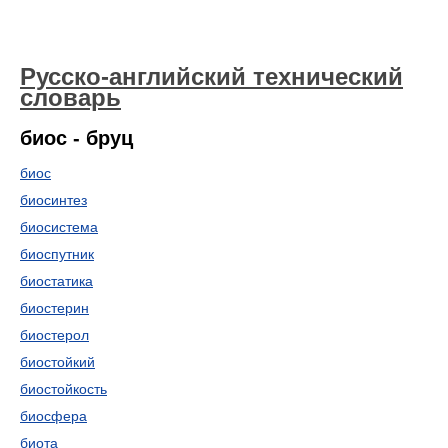
Русско-английский технический
словарь
биос - бруц
биос
биосинтез
биосистема
биоспутник
биостатика
биостерин
биостерол
биостойкий
биостойкость
биосфера
биота