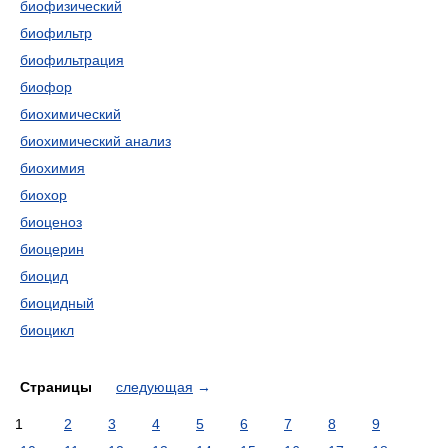
биофизический
биофильтр
биофильтрация
биофор
биохимический
биохимический анализ
биохимия
биохор
биоценоз
биоцерин
биоцид
биоцидный
биоцикл
Страницы
следующая
→
1
2
3
4
5
6
7
8
9