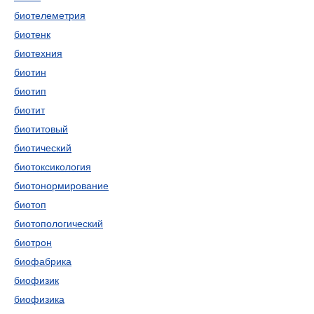
биотелеметрия
биотенк
биотехния
биотин
биотип
биотит
биотитовый
биотический
биотоксикология
биотонормирование
биотоп
биотопологический
биотрон
биофабрика
биофизик
биофизика